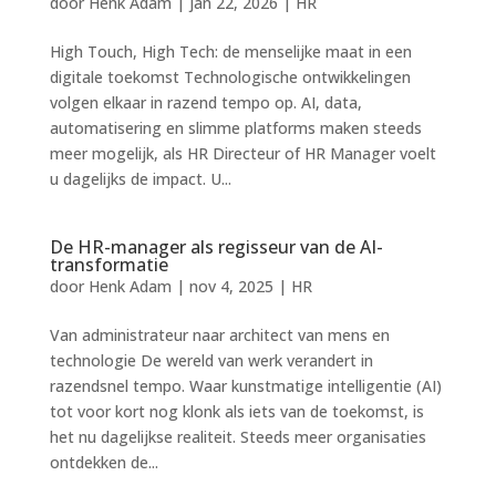
door
Henk Adam
|
jan 22, 2026
|
HR
High Touch, High Tech: de menselijke maat in een
digitale toekomst Technologische ontwikkelingen
volgen elkaar in razend tempo op. AI, data,
automatisering en slimme platforms maken steeds
meer mogelijk, als HR Directeur of HR Manager voelt
u dagelijks de impact. U...
De HR-manager als regisseur van de AI-
transformatie
door
Henk Adam
|
nov 4, 2025
|
HR
Van administrateur naar architect van mens en
technologie De wereld van werk verandert in
razendsnel tempo. Waar kunstmatige intelligentie (AI)
tot voor kort nog klonk als iets van de toekomst, is
het nu dagelijkse realiteit. Steeds meer organisaties
ontdekken de...