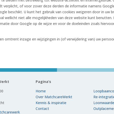
te bieden met betrekking tot website-activiteit en internetgebruik
rdt verplicht, of voor zover deze derden de informatie namens Googl
e beschikt. U kunt het gebruik van cookies weigeren door in uw br
geval wellicht niet alle mogelijkheden van deze website kunt benutte
matie door Google op de wijze en voor de doeleinden zoals hiervoo
gen omtrent inzage en wijzigingen in (of verwijdering van) uw persoo
Werkt
Pagina’s
00
Home
Loopbaanco
Over MatchcareWerkt
Re-integrat
cht
Kennis & inspiratie
Loonwaard
Contact
Outplaceme
chcarewerk