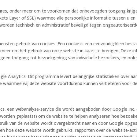
cedures, onder meer om te voorkomen dat onbevoegden toegang kri
ckets Layer of SSL) waarmee alle persoonlijke informatie tussen u e
worden technisch en administratief beveiligd tegen ongeautoriseerd
iensten gebruik van cookies. Een cookie is een eenvoudig klein best
 meer om het gebruik van onze website in kaart te brengen. Deze i
 geen toegang tot bezoekgedrag van individuele bezoekers, en ook wi
 Analytics. Dit programma levert belangrijke statistieken over aan
e waarmee wij deze website voortdurend kunnen verbeteren voor de ge
cs, een webanalyse-service die wordt aangeboden door Google Inc. (
 worden geplaatst) om de website te helpen analyseren hoe bezoeker
uik van de website wordt overgebracht naar en door Google opgesl
en hoe deze website wordt gebruikt, rapporten over de website-activ