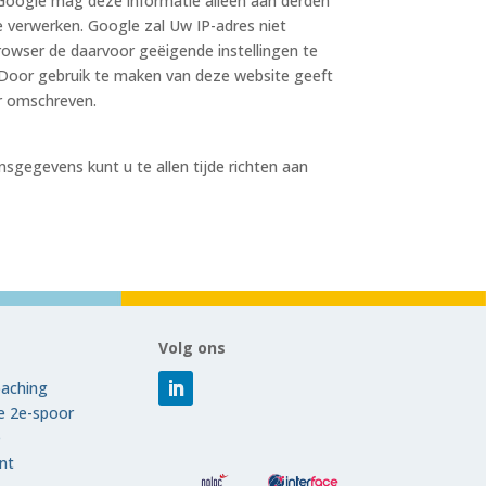
. Google mag deze informatie alleen aan derden
e verwerken. Google zal Uw IP-adres niet
owser de daarvoor geëigende instellingen te
n. Door gebruik te maken van deze website geeft
r omschreven.
nsgegevens kunt u te allen tijde richten aan
Volg ons
aching
ie 2e-spoor
e
nt