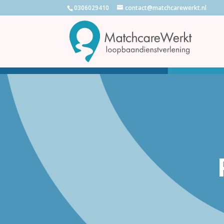
0306029410
contact@matchcarewerkt.nl