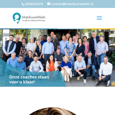
0306029410
contact@matchcarewerkt.nl